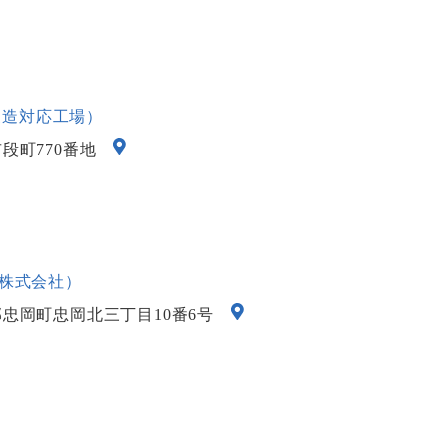
品製造対応工場）
梁市段町770番地
株式会社）
泉北郡忠岡町忠岡北三丁目10番6号