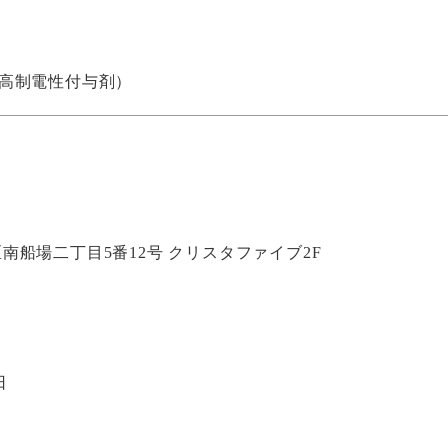
高制電性付与剤）
中央区南船場二丁目5番12号 クリスタファイブ2F
日