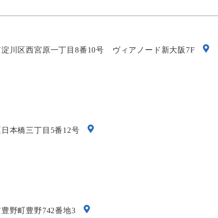
大阪市淀川区西宮原一丁目8番10号
ヴィアノード新大阪7F
中央区日本橋三丁目5番12号
野市豊野町豊野742番地3