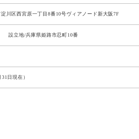
淀川区西宮原一丁目8番10号
ヴィアノード新大阪7F
月7日
設立地/兵庫県姫路市忍町10番
1月31日現在）